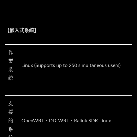
【嵌入式系統】
作
業
Linux (Supports up to 250 simultaneous users)
系
統
支
援
的
OpenWRT、DD-WRT、Ralink SDK Linux
系