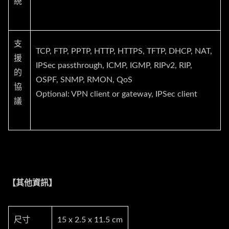
統
支
TCP, FTP, PPTP, HTTP, HTTPS, TFTP, DHCP, NAT,
援
IPSec passthrough, ICMP, IGMP, RIPv2, RIP,
的
OSPF, SNMP, RMON, QoS
協
Optional: VPN client or gateway, IPSec client
議
【其他資訊】
尺寸
15 x 2.5 x 11.5 cm