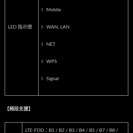
l Mobile
LED 指示燈
l WAN, LAN
l NET
l WPS
l Signal
【頻段支援】
LTE-FDD：B1 / B2 / B3 / B4 / B5 / B7 / B8 /