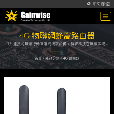
中文 (繁體)
4G 物聯網蜂窩路由器
LTE 連接的無線行動互聯網接取設備 / 群睿科技在無線區域迴
路 (WLL) 與 固定無線終端(FWT) 領域，技術領先業界，在台
灣，致力於為各大電信業者提供通訊技術相關的解決方案。
首頁
/
產品分類
/
4G 路由器