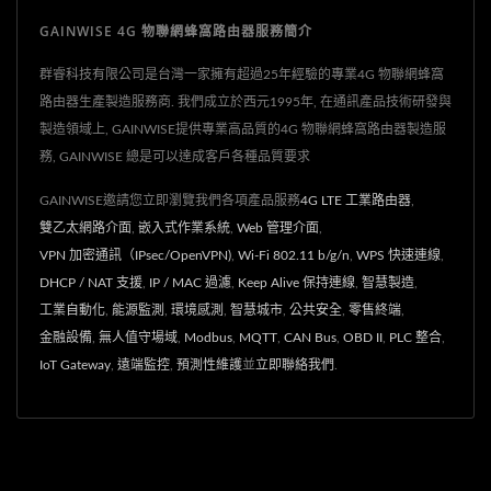
GAINWISE 4G 物聯網蜂窩路由器服務簡介
群睿科技有限公司是台灣一家擁有超過25年經驗的專業4G 物聯網蜂窩
路由器生產製造服務商. 我們成立於西元1995年, 在通訊產品技術研發與
製造領域上, GAINWISE提供專業高品質的4G 物聯網蜂窩路由器製造服
務, GAINWISE 總是可以達成客戶各種品質要求
GAINWISE邀請您立即瀏覽我們各項產品服務
4G LTE 工業路由器
,
雙乙太網路介面
,
嵌入式作業系統
,
Web 管理介面
,
VPN 加密通訊（IPsec/OpenVPN)
,
Wi-Fi 802.11 b/g/n
,
WPS 快速連線
,
DHCP / NAT 支援
,
IP / MAC 過濾
,
Keep Alive 保持連線
,
智慧製造
,
工業自動化
,
能源監測
,
環境感測
,
智慧城市
,
公共安全
,
零售終端
,
金融設備
,
無人值守場域
,
Modbus
,
MQTT
,
CAN Bus
,
OBD II
,
PLC 整合
,
IoT Gateway
,
遠端監控
,
預測性維護
並
立即聯絡我們
.