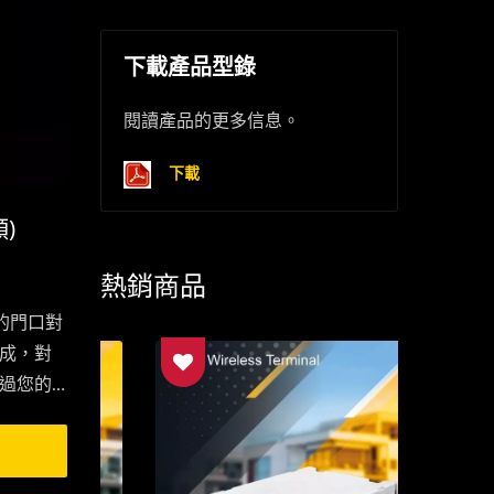
下載產品型錄
閱讀產品的更多信息。
下載
)
熱銷商品
的門口對
成，對
過您的
/設施/倉
口對講機
的手機，讓