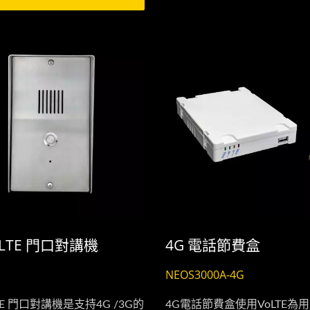
您即時掌握家中訊息。...
統的遙控器；現在，您可以直
智慧型手機打開大門，享受極
與安心無憂。
電梯服務電話
影像門口對講機
oLTE 門口對講機
4G 電話節費盒
NEOS3000A-4G
LTE 門口對講機是支持4G /3G的
4G電話節費盒使用VoLTE為