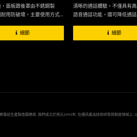
機，面板跟後罩由不銹鋼製
清晰的通話體驗，不僅具有高
固耐用防破壞，主要使用方式
語音通話功能，還可降低通話
G網路撥打電話至您得手機或傳
傳統的固定電話線路已不再是
老人機。...
因為VoLTE固定無線終端透過L
細節
細節
實現通話，使安裝和使用變得
高效。
話生產製造服務商. 我們成立於西元1995年, 在通訊產品技術研發與製造領域上, G