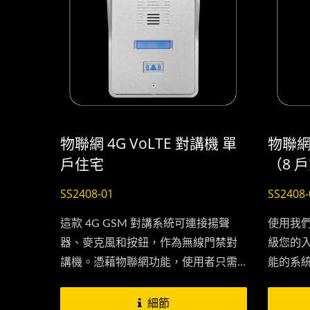
物聯網 4G VoLTE 對講機 單
物聯網 
戶住宅
（8 
SS2408-01
SS2408-
這款 4G GSM 對講系統可連接揚聲
使用我們
器、麥克風和按鈕，作為無線門禁對
級您的
講機。憑藉物聯網功能，使用者只需
能的系
打開網頁介面即可隨時添加設備、配
可完全
置撥出號碼和設定授權的門禁號碼，
置、管
細節