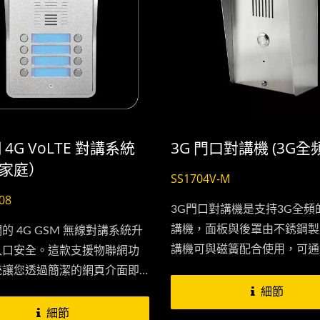
4G VoLTE 對講系統
3G 門口對講機 (3G全頻
戶家庭）
SS1704V-M
08
3G門口對講機是支持3G全頻
講機，面板與後罩由不銹鋼製
的 4G GSM 無線對講系統升
講機可與磁簧配合使用，可通
入口安全。這款支援物聯網功
手機進行監控和管理您的房屋
統讓您透過簡潔的網頁介面即
庫出入口，當觸發磁簧3G門
掌控——只需幾秒鐘即可新增裝
細節
會立即發送SMS(簡訊)到您
理授權號碼並設定撥出電話。
細節