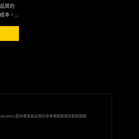
品質的
成本。
必需，
TE網絡
簡單且
AINWISE提供專業高品質的停車場服務電話製造服務,