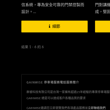
信系統，專為安全可靠的門禁控製而
門對講
設計。...
成，堅
透過4
統電話或
細節
結果 1 - 6 的 6
GAINWISE 停車場服務電話服務簡介
群睿科技有限公司是台灣一家擁有超過25年經驗的專業停車場服務電
GAINWISE 總是可以達成客戶各種品質的要求
GAINWISE邀請您立即瀏覽我們各項產品服務並
立即聯絡我們
.