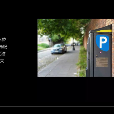
以替
場服
也會
帶來