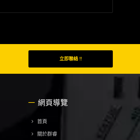
立即聯絡 !!
網頁導覽
首頁
關於群睿