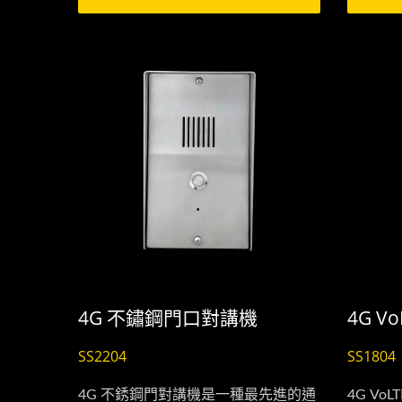
從而可以直接用手機打開大門，無需
告別傳
傳統的遙控器，兼具便利性和安全
接透過
性。
致便捷
影像門口對講機
4G 不鏽鋼門口對講機
4G V
SS2204
SS1804
4G 不銹鋼門對講機是一種最先進的通
4G Vo