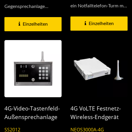
ein Notfalltelefon-Turm mit
Gegensprechanlage
integriertem Solarpanel....
unterstützt VoLTE HD-
Sprachqualität, das Gerät...
Einzelheiten
Einzelheiten
4G-Video-Tastenfeld-
4G VoLTE Festnetz-
Außensprechanlage
Wireless-Endgerät
SS2012
NEOS3000A-4G