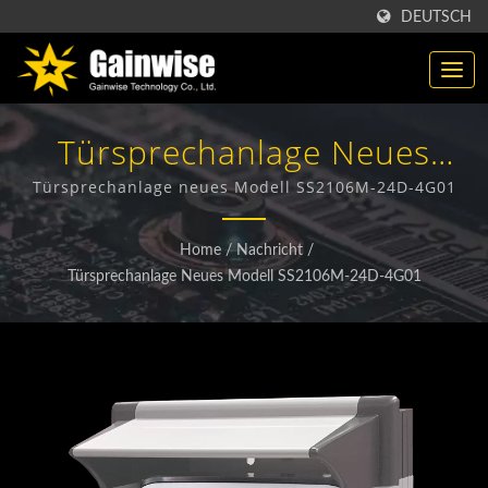
DEUTSCH
Türsprechanlage Neues
Modell SS2106M-24D-4G01
Türsprechanlage neues Modell SS2106M-24D-4G01
| 4G / 5G Wireless Produkte
Home
/
Nachricht
/
Hersteller | Gainwise
Türsprechanlage Neues Modell SS2106M-24D-4G01
Technology Co., Ltd.