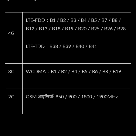
LTE-FDD：B1 / B2 / B3 / B4 / B5 / B7 / B8 /
B12 / B13 / B18 / B19 / B20 / B25 / B26 / B28
4G：
LTE-TDD：B38 / B39 / B40 / B41
3G：
WCDMA：B1 / B2 / B4 / B5 / B6 / B8 / B19
2G：
GSM आवृत्तियाँ: 850 / 900 / 1800 / 1900MHz