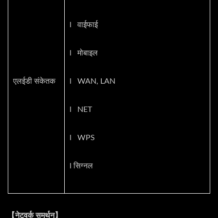
l वाईफाई
l मोबाइल
एलईडी संकेतक
l WAN, LAN
l NET
l WPS
l सिग्नल
【नेटवर्क समर्थन】