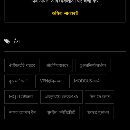
अब अपनी आवश्यकताओं पर चर्चा करें
अधिक जानकारी
टैग
4जीएलटीई राउटर
औद्योगिकराउटर
डुअलसिमफेलओवर
दूरस्थनिगरानी
VPNएन्क्रिप्शन
MODBUSसमर्थन
MQTTएकीकरण
आरएस232आरएस485
डिन रेल माउंट
व्यापक तापमान रेंज
सुरक्षित कनेक्टिविटी
क्लाउड प्रबंधन