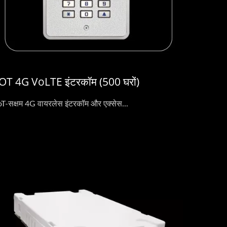
IOT 4G VoLTE इंटरकॉम (500 घरों)
oT-सक्षम 4G वायरलेस इंटरकॉम और एक्सेस...