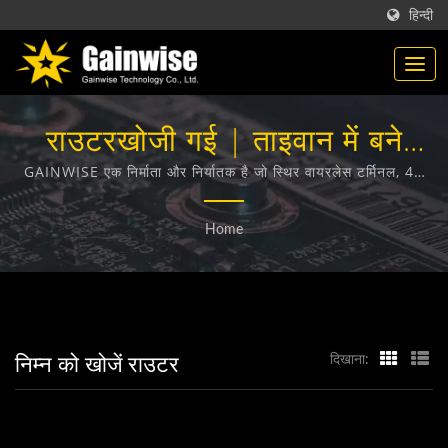
हिन्दी
राउटरखोजी गई | ताइवान में बने
टेलीकम्यूनिकेशन उत्पाद निर्माता |
GAINWISE एक निर्माता और निर्यातक है जो स्थिर वायरलेस टर्मिनल, 4G
दरवाजा इंटरकॉम, 4G गेट ओपनर और 4G स्मोक डिटेक्टर के डिजाइन,
Gainwise Technology Co.,
विकास और निर्माण में विशेषज्ञता रखता है।
Home
Ltd.
निम्न को खोजें राउटर
दिखाना: