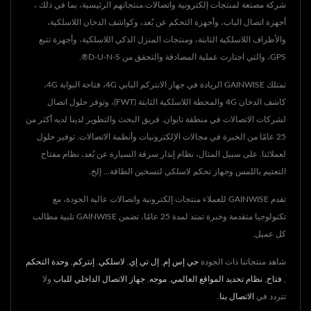
شركة مصنعة لمنتجات إلكترونية واتصالات.منتجاتهم الرئيسية، بما في ذلك ،
أجهزة اتصال الباب، وأجهزة التحكم عن بُعد، وكواشف الدخان اللاسلكية،
والأطراف اللاسلكية الثابتة، ومنتجات المنزل الذكي اللاسلكية، وأجهزة تتبع
GPS، والتي اجتازت عملية المصادقة والتحقق من D-U-N-S®.
تمتلك GAINWISE الريادة في جهاز الانتركم البابي 4G، فتاحة البوابة 4G،
كاشف الدخان 4G والمحطة اللاسلكية الثابتة (FWT)، وتوفر حلول اتصال
لشركات الاتصالات في منطقة تايوان. فريق البحث والتطوير لدينا لديه أكثر من
25 عامًا من الخبرة في مجالات الإلكترونيات وأنظمة الاتصالات. توفير حلول
لعملائنا. على سبيل المثال، نظام إنذار سرقة السيارة عن بُعد، نظام مفتاح
التعتيم باللمس وجهاز تحكم لاسلكي لتسخين الطاقة... إلخ.
تقدم GAINWISE للعملاء منتجات إلكترونية واتصالات عالية الجودة، مع
تكنولوجيا متقدمة وخبرة تمتد لمدة 25 عامًا، تضمن GAINWISE تلبية مطالب
كل عميل.
شاهد منتجاتنا ذات الجودة
جي إس إم
,
إل تي إي
,
لاسلكي
,
إنتركم
,
وحدة التحكم
,
فتاح
,
نظام تحديد المواقع العالمي
,
موجه
,
جهاز الاتصال الداخلي للباب
ولا
تتردد في
الاتصال بنا
.