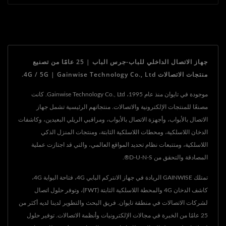
جهاز الاتصال الداخلي للباب-جرس الباب | 25 عامًا من تصنيع
منتجات الاتصالات 4G / 5G | Gainwise Technology Co., Ltd.
موجودة في تايوان منذ عام 1995، Gainwise Technology Co., Ltd. كانت
مصنعًا للمنتجات الإلكترونية والاتصالات. منتجاتهم الرئيسية تشمل جهاز
الاتصال بالأبواب، وأجهزة الاتصال بالأبواب، ومراقبي الريلي البعيدين، وكاشفات
الدخان اللاسلكية، ومحطات اللاسلكية الثابتة، ومنتجات المنزل الذكي
اللاسلكية، ومتتبعات نظام تحديد المواقع العالمي، والتي قد اجتازت عملية
المصادقة والتحقق من D-U-N-S®.
تمتلك GAINWISE الريادة في جهاز الانتركم البابي 4G، فتاحة البوابة 4G،
كاشف الدخان 4G والمحطة اللاسلكية الثابتة (FWT)، وتوفر حلول اتصال
لشركات الاتصالات في منطقة تايوان. فريق البحث والتطوير لدينا لديه أكثر من
25 عامًا من الخبرة في مجالات الإلكترونيات وأنظمة الاتصالات. توفير حلول