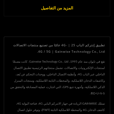
المزيد من التفاصيل
تطبيق إنتركم الباب 4G- | 25 عامًا من تصنيع منتجات الاتصالات
4G / 5G | Gainwise Technology Co., Ltd.
تقع في تايوان منذ عام 1995، Gainwise Technology Co., Ltd. كانت مصنعًا
لمنتجات الإلكترونيات والاتصالات. تشمل منتجاتهم الرئيسية تطبيق الاتصال
الداخلي عبر الباب 4G، وأنظمة الاتصال الداخلي، ووحدات التحكم عن بُعد،
وكاشفات الدخان اللاسلكية، والمحطات الثابتة اللاسلكية، ومنتجات المنزل
الذكي اللاسلكية، وأجهزة تتبع GPS، التي اجتازت عملية المصادقة والتحقق من
D-U-N-S®.
تمتلك GAINWISE الريادة في جهاز الانتركم البابي 4G، فتاحة البوابة 4G،
كاشف الدخان 4G والمحطة اللاسلكية الثابتة (FWT)، وتوفر حلول اتصال