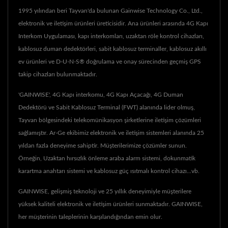
1995 yılından beri Tayvan'da bulunan Gainwise Technology Co., Ltd.,
elektronik ve iletişim ürünleri üreticisidir. Ana ürünleri arasında 4G Kapı
Interkom Uygulaması, kapı interkomları, uzaktan röle kontrol cihazları,
kablosuz duman dedektörleri, sabit kablosuz terminaller, kablosuz akıllı
ev ürünleri ve D-U-N-S® doğrulama ve onay sürecinden geçmiş GPS
takip cihazları bulunmaktadır.
'GAINWISE', 4G Kapı interkomu, 4G Kapı Açacağı, 4G Duman
Dedektörü ve Sabit Kablosuz Terminal (FWT) alanında lider olmuş,
Tayvan bölgesindeki telekomünikasyon şirketlerine iletişim çözümleri
sağlamıştır. Ar-Ge ekibimiz elektronik ve iletişim sistemleri alanında 25
yıldan fazla deneyime sahiptir. Müşterilerimize çözümler sunun.
Örneğin, Uzaktan hırsızlık önleme araba alarm sistemi, dokunmatik
karartma anahtarı sistemi ve kablosuz güç ısıtmalı kontrol cihazı...vb.
GAINWISE, gelişmiş teknoloji ve 25 yıllık deneyimiyle müşterilere
yüksek kaliteli elektronik ve iletişim ürünleri sunmaktadır. GAINWISE,
her müşterinin taleplerinin karşılandığından emin olur.