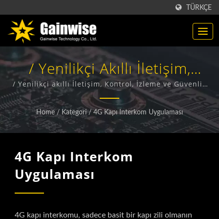
TÜRKÇE
/ Yenilikçi Akıllı İletişim,
Kontrol, İzleme Ve Güvenlik
/ Yenilikçi akıllı İletişim, Kontrol, İzleme ve Güvenlik
çözümleri, GSM/GPRS, 3G ve LTE teknolojisi
Çözümleri, GSM/GPRS, 3G
kullanılarak.
Home
/
Kategori
/
4G Kapı Interkom Uygulaması
Ve LTE Teknolojisi
Kullanılarak.
4G Kapı Interkom
Uygulaması
4G kapı interkomu, sadece basit bir kapı zili olmanın