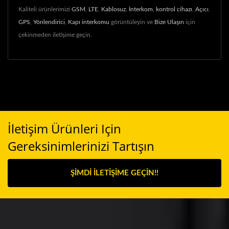
Kaliteli ürünlerimizi
GSM
,
LTE
,
Kablosuz
,
İnterkom
,
kontrol cihazı
,
Açıcı
,
GPS
,
Yönlendirici
,
Kapı interkomu
görüntüleyin ve
Bize Ulaşın
için
çekinmeden iletişime geçin.
İletişim Ürünleri Için
Gereksinimlerinizi Tartışın
ŞIMDI İLETIŞIME GEÇIN!!