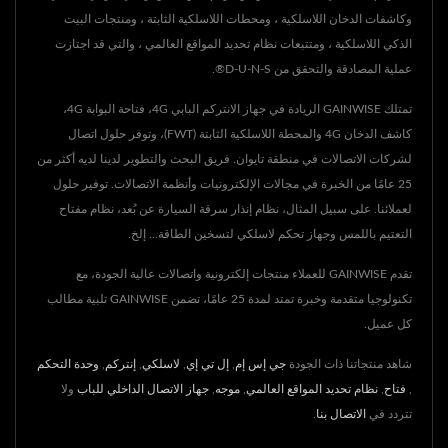
وكاشفات الدخان اللاسلكية ، ومحطات اللاسلكية الثابتة ، ومنتجات البيت
الذكي اللاسلكية ، ومتتبعات نظام تحديد المواقع العالمي ، والتي قد اجتازت
عملية المصادقة والتحقق من D-U-N-S®.
تمتلك GAINWISE الريادة في جهاز الانتركم البابي 4G، فتاحة البوابة 4G،
كاشف الدخان 4G والمحطة اللاسلكية الثابتة (FWT)، وتوفر حلول اتصال
لشركات الاتصالات في منطقة تايوان. فريق البحث والتطوير لدينا لديه أكثر من
25 عامًا من الخبرة في مجالات الإلكترونيات وأنظمة الاتصالات. توفير حلول
لعملائنا. على سبيل المثال، نظام إنذار سرقة السيارة عن بُعد، نظام مفتاح
التعتيم باللمس وجهاز تحكم لاسلكي لتسخين الطاقة... إلخ.
تقدم GAINWISE للعملاء منتجات إلكترونية واتصالات عالية الجودة، مع
تكنولوجيا متقدمة وخبرة تمتد لمدة 25 عامًا، تضمن GAINWISE تلبية مطالب
كل عميل.
شاهد منتجاتنا ذات الجودة
جي إس إم
,
إل تي إي
,
لاسلكي
,
إنتركم
,
وحدة التحكم
,
فتاح
,
نظام تحديد المواقع العالمي
,
موجه
,
جهاز الاتصال الداخلي للباب
ولا
تتردد في
الاتصال بنا
.