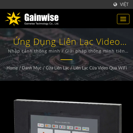
VIỆT
Ứng Dụng Liên Lạc Video
Qua WiFi / Giải Pháp Thông
Nhập cảnh thông minh / Giải pháp thông minh tiên
tiến về Giao tiếp, Điều khiển, Giám sát & Bảo mật sử
Minh Tiên Tiến Về Giao Tiếp,
dụng công nghệ GSM/GPRS, 3G và LTE.
Home
/
Danh Mục
/
Cửa Liên Lạc
/
Liên Lạc Cửa Video Qua WiFi
Điều Khiển, Giám Sát & Bảo
Mật Sử Dụng Công Nghệ
GSM/GPRS, 3G Và LTE.