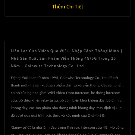
Thêm Chi Tiết
Liên Lạc Cửa Video Qua WiFi - Nhập Cảnh Thông Minh |
Nhà Sản Xuất Sản Phẩm Viễn Thông 4G/5G Trong 25
Năm | Gainwise Technology Co., Ltd.
Đặt tại Đài Loan từ năm 1995, Gainwise Technology Co., Ltd. đã trở
thành một nhà sản xuất sản phẩm điện tử và viễn thông. Các sản phẩm
chính của họ bao gồm WiFi Video Door Intercom, hệ thống intercom
cửa, bộ điều khiển relay từ xa, bộ cảm biến khói không dây, bộ định vị
không dây, các sản phẩm nhà thông minh không dây, máy định vị GPS,
đã vượt qua quá trình xác thực và xác minh của D-U-N-S®.
'Gainwise' đã là nhà lãnh đạo trong lĩnh vực Intercom cửa 4G, Mở cổng