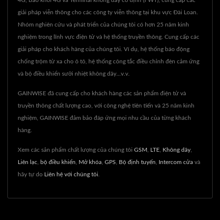
4G, Báo khói 4G và Terminal không dây cố định (FWT), cung cấp các
giải pháp viễn thông cho các công ty viễn thông tại khu vực Đài Loan.
Nhóm nghiên cứu và phát triển của chúng tôi có hơn 25 năm kinh
nghiệm trong lĩnh vực điện tử và hệ thống truyền thông. Cung cấp các
giải pháp cho khách hàng của chúng tôi. Ví dụ, hệ thống báo động
chống trộm từ xa cho ô tô, hệ thống công tắc điều chỉnh đèn cảm ứng
và bộ điều khiển sưởi nhiệt không dây...v.v.
GAINWISE đã cung cấp cho khách hàng các sản phẩm điện tử và
truyền thông chất lượng cao, với công nghệ tiên tiến và 25 năm kinh
nghiệm, GAINWISE đảm bảo đáp ứng mọi nhu cầu của từng khách
hàng.
Xem các sản phẩm chất lượng của chúng tôi
GSM
,
LTE
,
Không dây
,
Liên lạc
,
bộ điều khiển
,
Mở khóa
,
GPS
,
Bộ định tuyến
,
Intercom cửa
và
hãy tự do
Liên hệ với chúng tôi
.