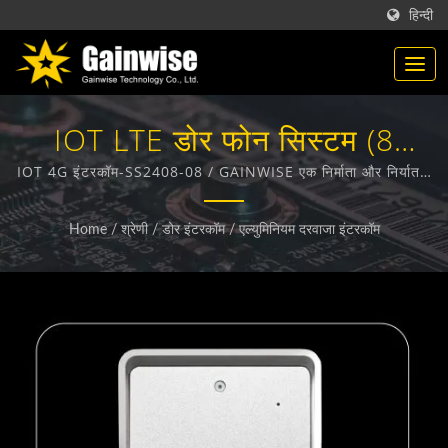
हिन्दी
IOT LTE डोर फोन सिस्टम (8
परिवार) / 4G / 5G वायरलेस उत्पाद
IOT 4G इंटरकॉम-SS2408-08 / GAINWISE एक निर्माता और निर्यातक
है जो स्थायी वायरलेस टर्मिनल, 4G दरवाजा इंटरकॉम, 4G गेट ओपनर और
निर्माता | Gainwise Technology
4G स्मोक डिटेक्टर के डिज़ाइन, विकास और निर्माण में विशेषज्ञ है।
Home
/
श्रेणी
/
डोर इंटरकॉम
/
एल्युमिनियम दरवाजा इंटरकॉम
Co., Ltd.