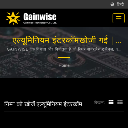
हिन्दी
एल्यूमिनियम इंटरकॉमखोजी गई |
ताइवान में बने टेलीकम्यूनिकेशन उत्पाद
GAINWISE एक निर्माता और निर्यातक है जो स्थिर वायरलेस टर्मिनल, 4G
दरवाजा इंटरकॉम, 4G गेट ओपनर और 4G स्मोक डिटेक्टर के डिजाइन,
निर्माता | Gainwise Technology
विकास और निर्माण में विशेषज्ञता रखता है।
Home
Co., Ltd.
निम्न को खोजें एल्यूमिनियम इंटरकॉम
दिखाना: