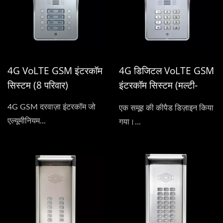
4G VoLTE GSM इंटरकॉम
4G डिजिटल VoLTE GSM
सिस्टम (8 परिवार)
इंटरकॉम सिस्टम (मल्टी-
रेसिडेंट)
4G GSM दरवाज़ा इंटरकॉम जो
एक समूह की कीपैड डिज़ाइन किया
एल्यूमीनियम...
गया।...