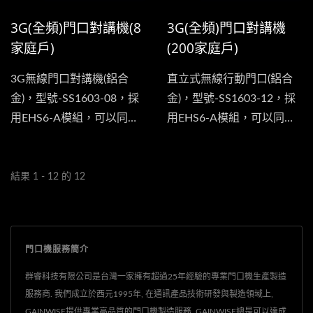
來訪者的身份後並於通話的
3G(全頻)門口對講機(8
3G(全頻)門口對講機
同時按下手機上的...
家庭戶)
(200家庭戶)
3G無線門口對講機(鋁合
直立式無線行動門口(鋁合
金)，型號-SS1603-08，採
金)，型號-SS1603-12，採
用EHS6-A模組，可以同時
用EHS6-A模組，可以同時
支援美洲、歐洲、亞洲及台
支援美洲、歐洲、亞洲及台
灣的3G頻段，並有8個呼叫
灣的3G頻段，此設備具有
按鈕，可用於公寓用戶，支
單一用戶及多用戶-200戶兩
結果 1 - 12 的 12
援8個家庭用戶共同使用，
種模式，單一用戶模式下，
當來訪者按下此設備的門口
數字按鍵板為輸入密碼開門
鍵時，它即會透過SIM卡來
使用.
門口機服務簡介
撥打來通知您指定的用戶的
電話號碼，用戶可以直接與
群睿科技有限公司是台灣一家擁有超過25年經驗的專業門口機生產製造
來訪者進行對話，在用戶確
服務商. 我們成立於西元1995年, 在通訊產品技術研發與製造領域上,
GAINWISE提供專業高品質的門口機製造服務, GAINWISE總是可以達成