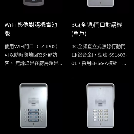
WiFi 影像對講機電池
3G(全頻)門口對講機
版
(單戶)
使用WIFI門口（TZ-IP02）
3G全頻直立式無線行動門
可以隨時隨地回答外部訪
口(鋁合金)，型號-SS1603-
客。 無論您是在廚房還是
01，採用EHS6-A模組，可
在世界的另一端，您都可以
以同時支援美洲、歐洲、亞
在家中觀看視頻並隨時進行
洲及台灣的3G頻段，當來
對話。
訪者按下此設備的門口鍵
時，它即會透過SIM卡來撥
打您事先預設好的手機號
碼，當您接到門口對講機所
撥出的電話此時您就可以與
來訪者進行對話，在您確認