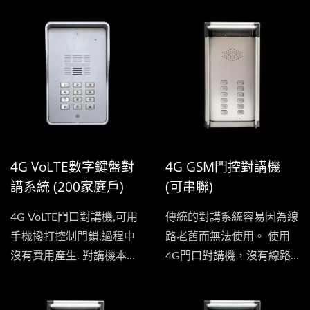
講及門禁管制。...
以存儲3個電話號碼。...
4G VoLTE數字鍵盤對
4G GSM門控對講機
講系統 (200家庭戶)
(可串聯)
4G VoLTE門口對講機,可用
傳統的對講系統容易因為線
手機撥打控制門鎖,過程中
路老舊而無法使用。 使用
沒有費用產生. 對講機本身
4G門口對講機，沒有線路
帶有鍵盤可使用密碼開鎖
老舊問題，使用行動通訊，
(提供384組)....
語音通話穩定。...