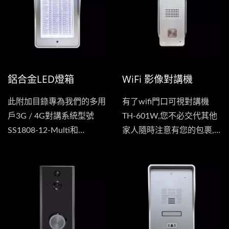
控制門鎖進行開門，讓住戶
感到更加便利。
鋁合金LED燈箱
WiFi 影像對講機
此附加目錄專為我們的多用
有了wifi門口可視對講機
戶3G / 4G對講系統型號
TH-601W,您不必交代其他
SS1808-12-Multi和
家人隨時注意有您的包裹,
SS1603-12-Multi而設計。
即便與家人出去,隨時快遞
送過來時,隨時可透過高清
影像確認對方,以及它對方
開門,完全不會讓因為要收
一個包裹而打亂您的時間安
排.