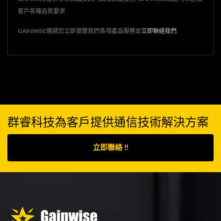
認來訪者的身份後並於通話
客戶各種品質要求
的同時按下手機上的...
GAINWISE邀請您立即瀏覽我們各項產品服務並
立即聯絡我們
.
群睿科技為客戶提供通信技術解決方案
立即聯絡 !!