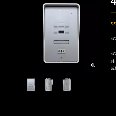
S
4
4
路
或