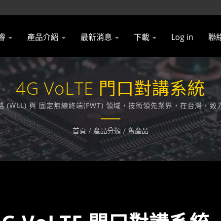
睿
產品介紹
最新消息
下載
Log in
聯
4G VoLTE 門口對講系統
域迴路 (WLL) 與 固定無線終端(FWT) 領域，技術領先業界，在
首頁
/
產品分類
/
舊產品