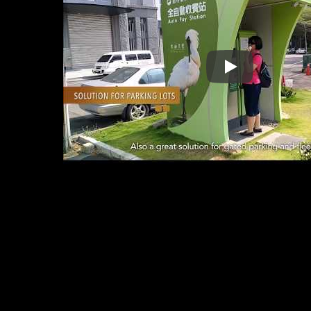
4G VoLTE 門