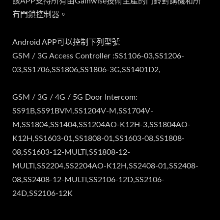
該APP支持所有由Gainwise技術生產的門鈴對講機和所
有門鎖控制器。
Android APP可以控制下列型號
GSM / 3G Access Controller :SS1106-03,SS1206-
03,SS1706,SS1806,SS1806-3G,SS1401D2,
GSM / 3G / 4G / 5G Door Intercom:
SS91B,SS91BVM,SS1204V-M,SS1704V-
M,SS1804,SS1404,SS1204AO-K12H-3,SS1804AO-
K12H,SS1603-01,SS1808-01,SS1603-08,SS1808-
08,SS1603-12-MULTI,SS1808-12-
MULTI,SS2204,SS2204AO-K12H,SS2408-01,SS2408-
08,SS2408-12-MULTI,SS2106-12D,SS2106-
24D,SS2106-12K