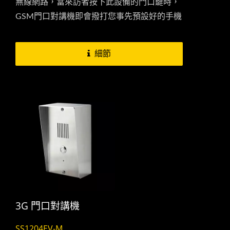
無線網路，當來訪者按下此設備的門口鍵時，
GSM門口對講機即會撥打您事先預設好的手機
號碼，當您接到門口對講機所撥出的電話此時
您就可以與來訪者進行對話。透過手機除了可
細節
以接聽門口的訪客,也可以結合電鎖,使得門口
對講機可以控制門口。所以當您外出不在家或
公司時也能夠透過手機來控制您的出入門開
關，老人機也可以一鍵撥號開門，免戴鑰匙。
3G 門口對講機
SS1204EV-M