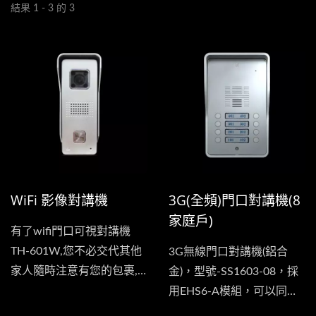
結果 1 - 3 的 3
WiFi 影像對講機
3G(全頻)門口對講機(8
家庭戶)
有了wifi門口可視對講機
TH-601W,您不必交代其他
3G無線門口對講機(鋁合
家人隨時注意有您的包裹,
金)，型號-SS1603-08，採
即便與家人出去,隨時快遞
用EHS6-A模組，可以同時
送過來時,隨時可透過高清
支援美洲、歐洲、亞洲及台