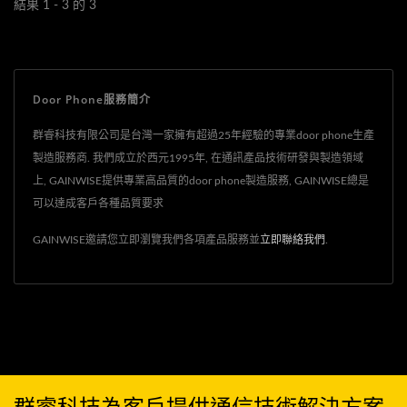
單一用戶及多用戶-200戶兩
結果 1 - 3 的 3
種模式，單一用戶模式下，
數字按鍵板為輸入密碼開門
使用.
Door Phone服務簡介
群睿科技有限公司是台灣一家擁有超過25年經驗的專業door phone生產
製造服務商. 我們成立於西元1995年, 在通訊產品技術研發與製造領域
上, GAINWISE提供專業高品質的door phone製造服務, GAINWISE總是
可以達成客戶各種品質要求
GAINWISE邀請您立即瀏覽我們各項產品服務並
立即聯絡我們
.
群睿科技為客戶提供通信技術解決方案