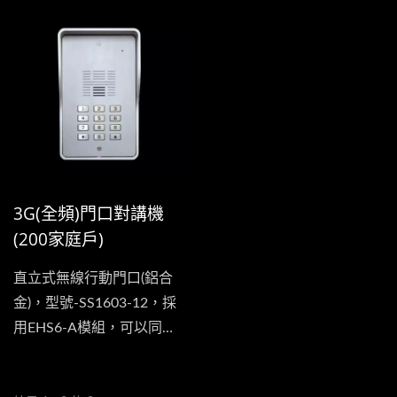
影像確認對方,以及它對方
灣的3G頻段，並有8個呼叫
開門,完全不會讓因為要收
按鈕，可用於公寓用戶，支
一個包裹而打亂您的時間安
援8個家庭用戶共同使用，
排.
當來訪者按下此設備的門口
鍵時，它即會透過SIM卡來
撥打來通知您指定的用戶的
電話號碼，用戶可以直接與
來訪者進行對話，在用戶確
3G(全頻)門口對講機
認來訪者的身份後並於通話
(200家庭戶)
的同時按下手機上的...
直立式無線行動門口(鋁合
金)，型號-SS1603-12，採
用EHS6-A模組，可以同時
支援美洲、歐洲、亞洲及台
灣的3G頻段，此設備具有