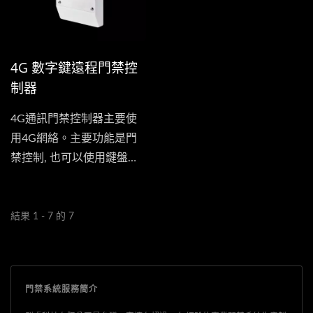
4G 數字鍵遠程門禁控
制器
4G通訊門禁控制器主要使
用4G網絡。主要功能是門
禁控制, 也可以使用鍵盤輸
入密碼開門。不同的密碼可
以打開不同的門鎖，總共可
以控制兩個relay。
結果 1 - 7 的 7
門禁系統服務簡介