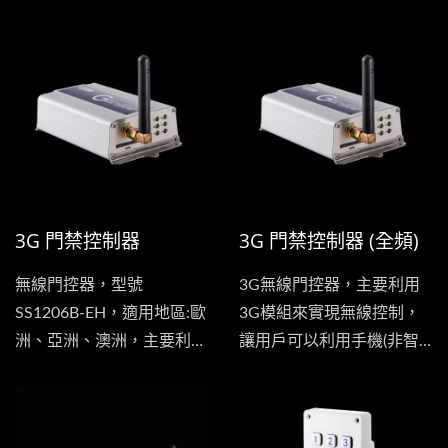
控器，手機撥打門控器，也
理。無論身處何處，您都可
不會產生任何通話費用。
以即時新增裝置、設定撥出
號碼，並管理門禁授權聯絡
人清單。此外，系統還配備
實體鍵盤，方便訪客透過
4G網路直接撥打特定住戶
的電話。管理員也可以透過
網頁遠端設定存取密碼，完
3G 門禁控制器
3G 門禁控制器 (全頻)
美結合了4G連線和先進的
門禁安全功能。
無線門控器，型號
3G無線門控器，主要利用
SS1206B-EH，適用地區:歐
3G模組來實現無線控制，
洲、亞洲、澳洲，主要利用
讓用戶可以利用手機(非智
3G模組來實現無線控制，
慧型也可以)撥號到門控
讓用戶可以利用手機(非智
器，手機撥打門控器，也不
慧型也可以)撥號到門控
會產生任何通話費用。