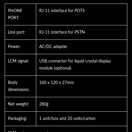
PHONE
RJ-11 interface for POTS
PORT:
Line port:
RJ-11 interface for PSTN
Power:
AC/DC adapter
LCM signal:
USB connector for liquid crystal display
module (optional)
Body
160 x 120 x 27mm
dimensions:
Net weight:
280g
Packaging:
1 unit/box and 20 units/carton