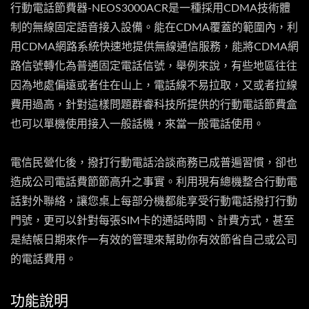
行動電話節費器-NEOS3000ACR是一種採用CDMA技術體
制的無線固定語音接入設備。能在CDMA覆蓋的範圍內，利
用CDMA網路系統快速地提供無線通信服務，能將CDMA網
路信號轉化為普通固定電話信號，舉例來說，有些地區往往
因為地處偏遠或者住在山上，電話線不易拉取，又或者拉線
費用過高，針對這樣問題群睿科技所提供的行動電話節費盒
也可以單機使用接入一般話機，來當一般電話使用。
電信民營化後，撥打行動電話洽談商務已成普遍習慣，卻也
造成公司電話費節節高升之事實。利用現有總機整合行動電
話對外聯絡，讓您桌上每部分機都能享受行動電話撥打行動
門號，更可以針對每張SIM卡的通話時間、計費方式，甚至
是結帳日期來作一有效的管理來幫助你有效節省自己或公司
的電話費用。
功能說明