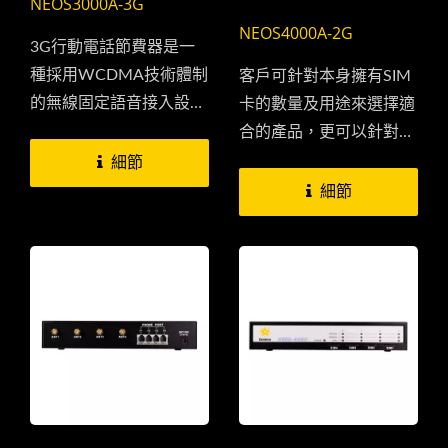
NEOS3000A-3G
NEOS4000A-2G
3G行動電話節費器是一
種採用WCDMA技術體制
客戶可針對本身擁有SIM
的無線固定語音接入設
卡的數量及用途來選擇適
備。能在WCDMA覆蓋的
合的產品，更可以針對每
範圍內，利用WCDMA網
張SIM卡的通話時間、計
細節
路系統快速地提供無線通
費方式，甚至是結帳日期
細節
信服務，能將網路信號轉
來作一有效的管理來幫助
化為普通固定電話信號，
你有效節省自己或公司的
舉例來說，有些地區往往
電話費用。
因為地處偏遠或者住在山
上，電話線不易拉取，又
或者拉線費用過高，針對
這樣問題群睿科技所提供
的行動電話節費盒也可以
單機使用接入一般話機，