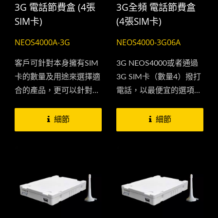
3G 電話節費盒 (4張
3G全頻 電話節費盒
來當一般電話使用。
SIM卡)
(4張SIM卡)
NEOS4000A-3G
NEOS4000-3G06A
客戶可針對本身擁有SIM
3G NEOS4000或者通過
卡的數量及用途來選擇適
3G SIM卡（數量4）撥打
合的產品，更可以針對每
電話，以最便宜的選項為
張SIM卡的通話時間、計
準。...
費方式，甚至是結帳日期
細節
細節
來作一有效的管理來幫助
你有效節省自己或公司的
電話費用。