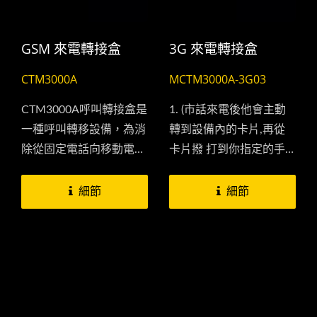
GSM 來電轉接盒
3G 來電轉接盒
CTM3000A
MCTM3000A-3G03
CTM3000A呼叫轉接盒是
1. (市話來電後他會主動
一種呼叫轉移設備，為消
轉到設備內的卡⽚,再從
除從固定電話向移動電話
卡⽚撥 打到你指定的⼿
轉移呼叫的成本提供了理
機） 2....
想的解決方案。...
細節
細節