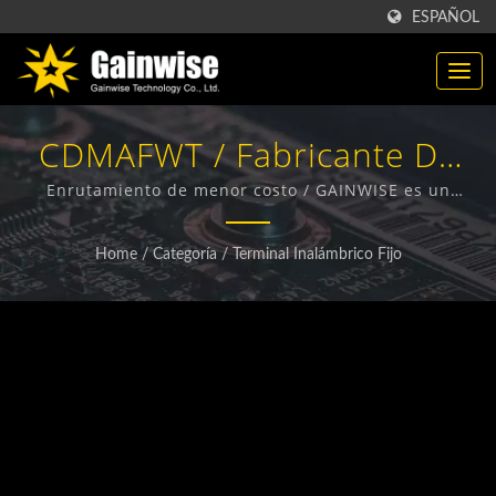
ESPAÑOL
CDMAFWT / Fabricante De
Productos Inalámbricos 4G /
Enrutamiento de menor costo / GAINWISE es un
fabricante y exportador especializado en el diseño,
5G | Gainwise Technology
desarrollo y fabricación de Terminales Inalámbricos
Home
/
Categoría
/
Terminal Inalámbrico Fijo
Fijos, Intercomunicadores de Puerta 4G, Abrepuertas
Co., Ltd.
4G y Detectores de Humo 4G.