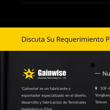
Discuta Su Requerimiento 
Nu
10F-4
'Gainwise' es un fabricante y
Yongkang
exportador especializado en el diseño,
Taiwan
desarrollo y fabricación de Terminales
Inalámbricos Fijos,