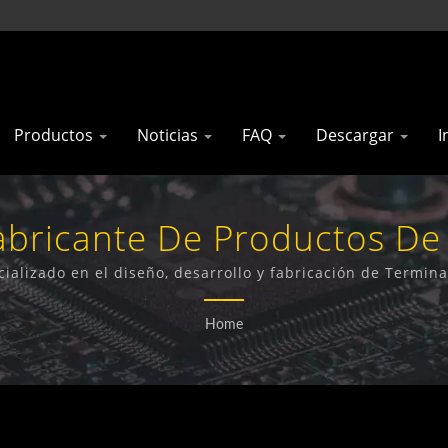
Productos
Noticias
FAQ
Descargar
I
abricante De Productos De
aiwán | 'Gainwise Technolog
cializado en el diseño, desarrollo y fabricación de Termin
para Puertas, Abrepuertas 4G y Detectores de Humo 4G.
Home