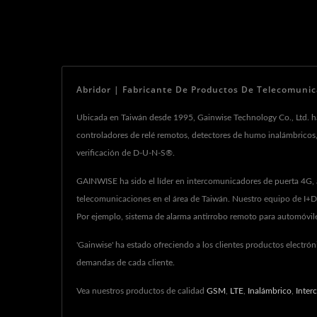
Abridor | Fabricante De Productos De Telecomunic
Ubicada en Taiwán desde 1995, Gainwise Technology Co., Ltd. ha
controladores de relé remotos, detectores de humo inalámbricos, 
verificación de D-U-N-S®.
GAINWISE ha sido el líder en intercomunicadores de puerta 4G, 
telecomunicaciones en el área de Taiwán. Nuestro equipo de I+D 
Por ejemplo, sistema de alarma antirrobo remoto para automóviles,
'Gainwise' ha estado ofreciendo a los clientes productos electró
demandas de cada cliente.
Vea nuestros productos de calidad
GSM
,
LTE
,
Inalámbrico
,
Inter