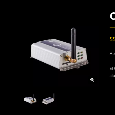
S
Ab
El
alu