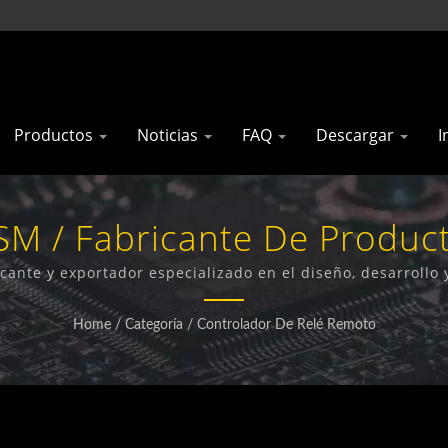
Productos
Noticias
FAQ
Descargar
I
SM / Fabricante De Product
| Gainwise Technology Co., 
ante y exportador especializado en el diseño, desarrollo y
unicadores de Puerta 4G, Abrepuertas 4G y Detectores de
Home
/
Categoría
/
Controlador De Relé Remoto