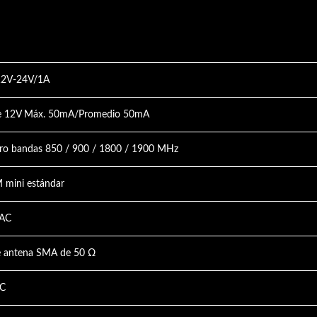
12V-24V/1A
léfono De Servicio De
de 12V Máx. 50mA/Promedio 50mA
Ascensor
Video Intercomunica
o bandas 850 / 900 / 1800 / 1900 MHz
M mini estándar
AC
de antena SMA de 50 Ω
°C