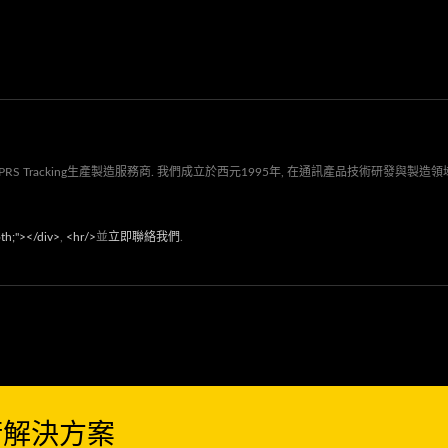
racking生產製造服務商. 我們成立於西元1995年, 在通訊產品技術研發與製造領域上, G
oth;"></div>
,
<hr/>
並
立即聯絡我們
.
術解決方案