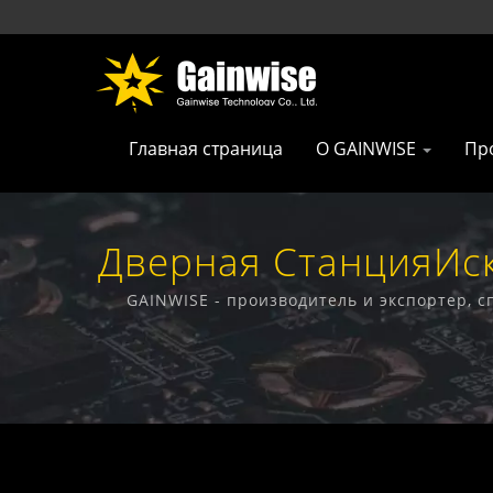
Главная страница
О GAINWISE
Пр
Дверная СтанцияИс
Продуктов Из 
GAINWISE - производитель и экспортер,
дом