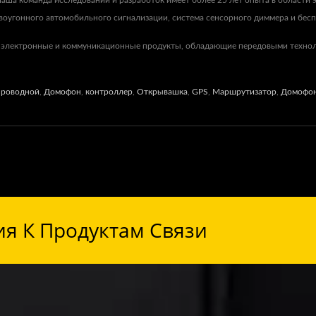
ша команда исследований и разработок имеет более 25 лет опыта в области э
оугонного автомобильного сигнализации, система сенсорного диммера и беспр
 электронные и коммуникационные продукты, обладающие передовыми технол
проводной
,
Домофон
,
контроллер
,
Открывашка
,
GPS
,
Маршрутизатор
,
Домофо
я К Продуктам Связи