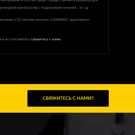
лектроники и систем связи. Предоставляйте решения для
оводной контроллер с подогревом питания... и т.д.
огиями и 25-летним опытом. GAINWISE гарантирует
н
и не стесняйтесь
свяжитесь с нами
.
СВЯЖИТЕСЬ С НАМИ!!