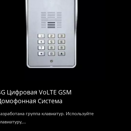
4G Цифровая VoLTE GSM
Домофонная Система
(Многожительская)
азработана группа клавиатур. Используйте
лавиатуру,...