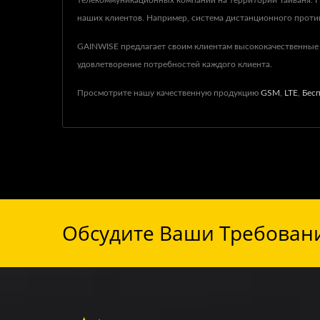
телекоммуникационных компаний на территории Тайваня. На
наших клиентов. Например, система дистанционного против
GAINWISE предлагает своим клиентам высококачественные
удовлетворение потребностей каждого клиента.
Просмотрите нашу качественную продукцию
GSM
,
LTE
,
Бес
Обсудите Ваши Требовани