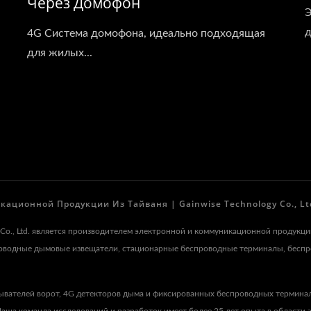
Через Домофон
Э
д
4G Система домофона, идеально подходящая
для жилых...
ационной Продукции Из Тайваня | Gainwise Technology Co., Lt
y Co., Ltd. является производителем электронной и коммуникационной продукц
роводные дымовые извещатели, стационарные беспроводные терминалы, бесп
ывателей ворот, 4G детекторов дыма и фиксированных беспроводных термина