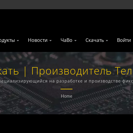
одукты
Новости
ЧаВо
Скачать
Войти
кать | Производитель Те
Тайваня | Gainwise Techno
 специализирующийся на разработке и производстве фик
офонов, 4G открывателей ворот и 4G дымовых извещате
Home