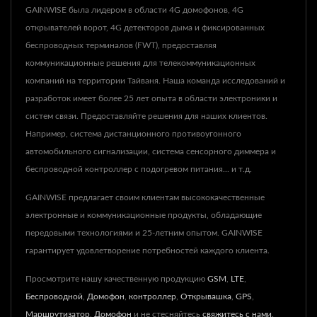
GAINWISE была лидером в области 4G домофонов, 4G
открывателей ворот, 4G детекторов дыма и фиксированных
беспроводных терминалов (FWT), предоставляя
коммуникационные решения для телекоммуникационных
компаний на территории Тайваня. Наша команда исследований и
разработок имеет более 25 лет опыта в области электроники и
систем связи. Предоставляйте решения для наших клиентов.
Например, система дистанционного противоугонного
автомобильного сигнализации, система сенсорного диммера и
беспроводной контроллер с подогревом питания... и т.д.
GAINWISE предлагает своим клиентам высококачественные
электронные и коммуникационные продукты, обладающие
передовыми технологиями и 25-летним опытом. GAINWISE
гарантирует удовлетворение потребностей каждого клиента.
Просмотрите нашу качественную продукцию
GSM
,
LTE
,
Беспроводной
,
Домофон
,
контроллер
,
Открывашка
,
GPS
,
Маршрутизатор
,
Домофон
и не стесняйтесь
свяжитесь с нами
.