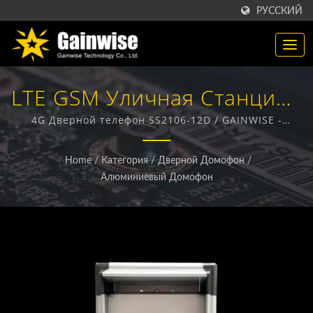
РУССКИЙ
LTE GSM Уличная Станция /
Производитель
4G Дверной телефон SS2106-12D / GAINWISE -
производитель и экспортер, специализирующийся
Беспроводных Продуктов
на разработке и производстве фиксированных
Home
/
Категория
/
Дверной Домофон
/
беспроводных терминалов, 4G домофонов, 4G
4G / 5G | Gainwise
Алюминиевый Домофон
открывателей ворот и 4G дымовых извещателей.
Technology Co., Ltd.