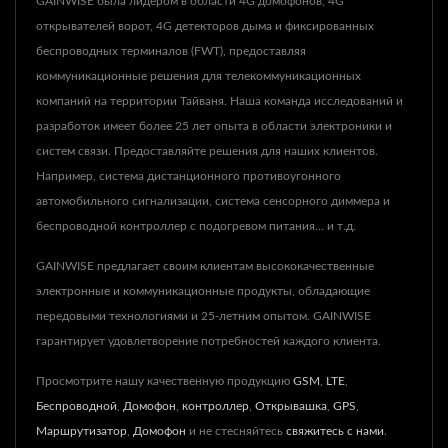
GAINWISE была лидером в области 4G домофонов, 4G
открывателей ворот, 4G детекторов дыма и фиксированных
беспроводных терминалов (FWT), предоставляя
коммуникационные решения для телекоммуникационных
компаний на территории Тайваня. Наша команда исследований и
разработок имеет более 25 лет опыта в области электроники и
систем связи. Предоставляйте решения для наших клиентов.
Например, система дистанционного противоугонного
автомобильного сигнализации, система сенсорного диммера и
беспроводной контроллер с подогревом питания... и т.д.
GAINWISE предлагает своим клиентам высококачественные
электронные и коммуникационные продукты, обладающие
передовыми технологиями и 25-летним опытом. GAINWISE
гарантирует удовлетворение потребностей каждого клиента.
Просмотрите нашу качественную продукцию
GSM
,
LTE
,
Беспроводной
,
Домофон
,
контроллер
,
Открывашка
,
GPS
,
Маршрутизатор
,
Домофон
и не стесняйтесь
свяжитесь с нами
.