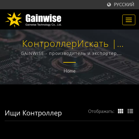
РУССКИЙ
КонтроллерИскать |
Производитель
GAINWISE - производитель и экспортер,
специализирующийся на разработке и
Телекоммуникационных
производстве фиксированных беспроводных
Home
терминалов, 4G домофонов, 4G открывателей ворот
Продуктов Из Тайваня |
и 4G дымовых извещателей.
Gainwise Technology Co.,
Ltd.
Ищи Контроллер
Отображать: