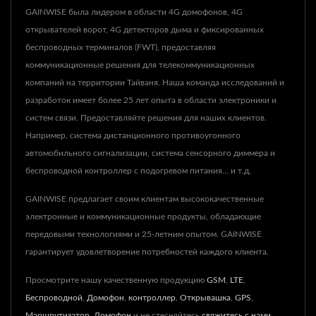
GAINWISE была лидером в области 4G домофонов, 4G
открывателей ворот, 4G детекторов дыма и фиксированных
беспроводных терминалов (FWT), предоставляя
коммуникационные решения для телекоммуникационных
компаний на территории Тайваня. Наша команда исследований и
разработок имеет более 25 лет опыта в области электроники и
систем связи. Предоставляйте решения для наших клиентов.
Например, система дистанционного противоугонного
автомобильного сигнализации, система сенсорного диммера и
беспроводной контроллер с подогревом питания... и т.д.
GAINWISE предлагает своим клиентам высококачественные
электронные и коммуникационные продукты, обладающие
передовыми технологиями и 25-летним опытом. GAINWISE
гарантирует удовлетворение потребностей каждого клиента.
Просмотрите нашу качественную продукцию
GSM
,
LTE
,
Беспроводной
,
Домофон
,
контроллер
,
Открывашка
,
GPS
,
Маршрутизатор
,
Домофон
и не стесняйтесь
свяжитесь с нами
.