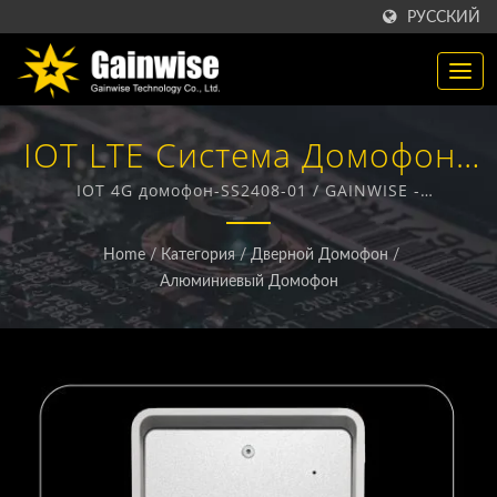
РУССКИЙ
IOT LTE Система Домофона
/ Производитель
IOT 4G домофон-SS2408-01 / GAINWISE -
производитель и экспортер, специализирующийся
Беспроводных Продуктов
на разработке и производстве фиксированных
Home
/
Категория
/
Дверной Домофон
/
беспроводных терминалов, 4G домофонов, 4G
4G / 5G | Gainwise
Алюминиевый Домофон
открывателей ворот и 4G дымовых извещателей.
Technology Co., Ltd.