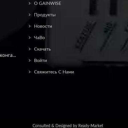
О GAINWISE
Продукты
Новости
ЧаВо
Скачать
онга...
Войти
Свяжитесь С Нами
Consulted & Designed by
Ready-Market