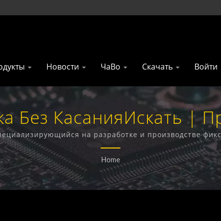
одукты
Новости
ЧаВо
Скачать
Войти
ка Без КасанияИскать | П
ионных Продуктов Из Тай
 специализирующийся на разработке и производстве фик
офонов, 4G открывателей ворот и 4G дымовых извещате
Technology Co., Ltd.
Home