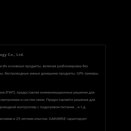
y Co., Ltd.
ии.Их основные продукты, включая разблокировка без
лы, беспроводные умные домашние продукты, GPS-трекеры,
лов (FWT), предоставляя коммуникационные решения для
лектроники и систем связи. Предоставляйте решения для
оводной контроллер с подогревом питания... и т.д.
огиями и 25-летним опытом. GAINWISE гарантирует