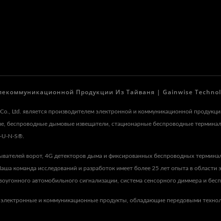
лекоммуникационной Продукции Из Тайваня | Gainwise Technolog
y Co., Ltd. является производителем электронной и коммуникационной продукц
еле, беспроводные дымовые извещатели, стационарные беспроводные термина
-U-N-S®.
ывателей ворот, 4G детекторов дыма и фиксированных беспроводных термина
ша команда исследований и разработок имеет более 25 лет опыта в области э
оугонного автомобильного сигнализации, система сенсорного диммера и беспр
 электронные и коммуникационные продукты, обладающие передовыми технол