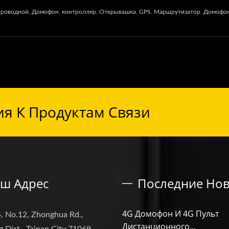
проводной
,
Домофон
,
контроллер
,
Открывашка
,
GPS
,
Маршрутизатор
,
Домофо
я К Продуктам Связи
ш Адрес
Последние Нов
4G Домофон И 4G Пульт
, No.12, Zhonghua Rd.,
Дистанционного...