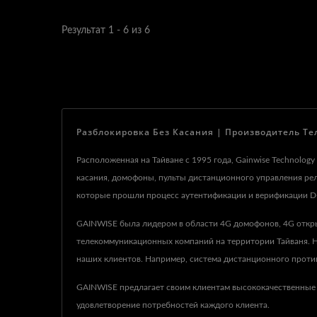
Результат 1 - 6 из 6
Разблокировка Без Касания | Производитель Те
Расположенная на Тайване с 1995 года, Gainwise Technolog
касания, домофоны, пульты дистанционного управления р
которые прошли процесс аутентификации и верификации D
GAINWISE была лидером в области 4G домофонов, 4G откр
телекоммуникационных компаний на территории Тайваня. На
наших клиентов. Например, система дистанционного против
GAINWISE предлагает своим клиентам высококачественные
удовлетворение потребностей каждого клиента.