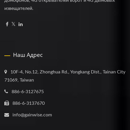
домофонов, 4G открывателей ворот и 4G дымовых
извещателей.
Наш Адрес
10F-4, No.12, Zhonghua Rd., Yongkang Dist., Tainan City
71069, Taiwan
886-6-3127675
886-6-3137670
info@gainwise.com