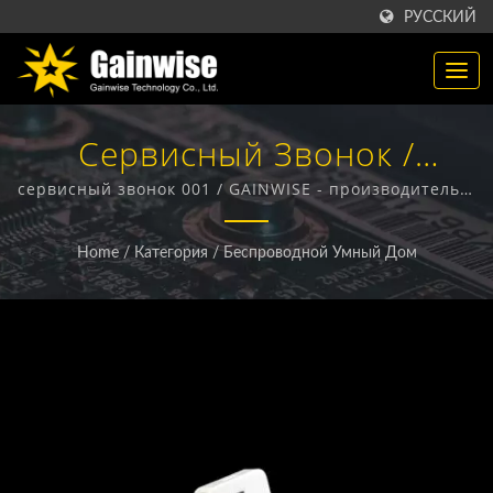
РУССКИЙ
Сервисный Звонок /
Производитель
сервисный звонок 001 / GAINWISE - производитель и
экспортер, специализирующийся на разработке и
Беспроводных Продуктов
производстве фиксированных беспроводных
Home
/
Категория
/
Беспроводной Умный Дом
терминалов, 4G домофонов, 4G открывателей ворот
4G / 5G | Gainwise
и 4G дымовых извещателей.
Technology Co., Ltd.