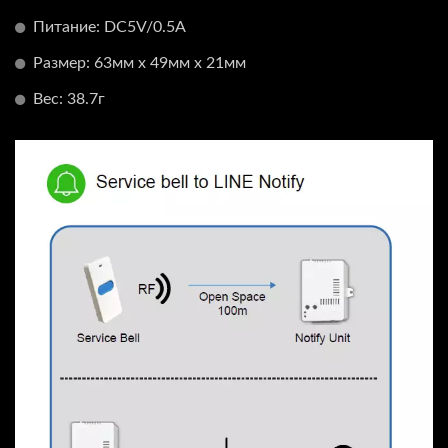
Питание: DC5V/0.5A
Размер: 63мм x 49мм x 21мм
Вес: 38.7г