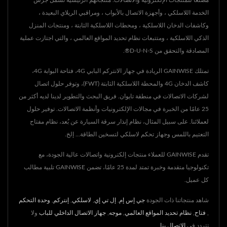
مصنعًا للمنتجات الإلكترونية والاتصالات. منتجاتهم الرئيسية تشمل جرس
الخدمة اللاسلكي ، وأجهزة الاتصال بالأبواب ، ومراقبي الريلاي البعيدة ،
وكاشفات الدخان اللاسلكية ، ومحطات اللاسلكية الثابتة ، ومنتجات المنزل
الذكي اللاسلكية ، ومتتبعات نظام تحديد المواقع العالمي ، والتي اجتازت عملية
المصادقة والتحقق من D-U-N-S®.
تمتلك GAINWISE الريادة في جهاز الانتركم البابي 4G، فتاحة البوابة 4G،
كاشف الدخان 4G والمحطة اللاسلكية الثابتة (FWT)، وتوفر حلول اتصال
لشركات الاتصالات في منطقة تايوان. فريق البحث والتطوير لدينا لديه أكثر من
25 عامًا من الخبرة في مجالات الإلكترونيات وأنظمة الاتصالات. توفير حلول
لعملائنا. على سبيل المثال، نظام إنذار سرقة السيارة عن بُعد، نظام مفتاح
التعتيم باللمس وجهاز تحكم لاسلكي لتسخين الطاقة... إلخ.
تقدم GAINWISE للعملاء منتجات إلكترونية واتصالات عالية الجودة، مع
تكنولوجيا متقدمة وخبرة تمتد لمدة 25 عامًا، تضمن GAINWISE تلبية مطالب
كل عميل.
شاهد منتجاتنا ذات الجودة
جي إس إم
,
إل تي إي
,
لاسلكي
,
إنتركم
,
وحدة التحكم
,
فتاح
,
نظام تحديد المواقع العالمي
,
موجه
,
جهاز الاتصال الداخلي للباب
ولا
تتردد في
الاتصال بنا
.