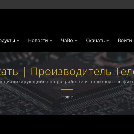
одукты
Новости
ЧаВо
Скачать
Войти
ть | Производитель Те
Тайваня | Gainwise Techno
 специализирующийся на разработке и производстве фик
офонов, 4G открывателей ворот и 4G дымовых извещате
Home