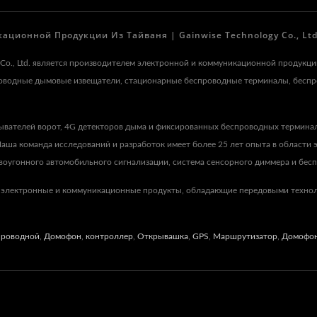
ионной Продукции Из Тайваня | Gainwise Technology Co., Ltd
gy Co., Ltd. является производителем электронной и коммуникационной проду
роводные дымовые извещатели, стационарные беспроводные терминалы, бесп
ывателей ворот, 4G детекторов дыма и фиксированных беспроводных термина
ша команда исследований и разработок имеет более 25 лет опыта в области э
оугонного автомобильного сигнализации, система сенсорного диммера и беспр
 электронные и коммуникационные продукты, обладающие передовыми технол
проводной
,
Домофон
,
контроллер
,
Открывашка
,
GPS
,
Маршрутизатор
,
Домофо