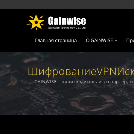
Главная страница
О GAINWISE
Пр
ШифрованиеVPNИска
Продуктов Из 
GAINWISE - производитель и экспортер,
дом