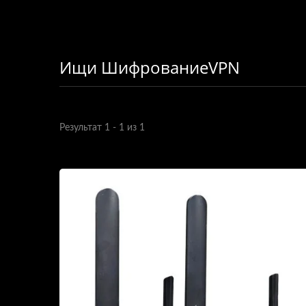
Ищи ШифрованиеVPN
Результат 1 - 1 из 1