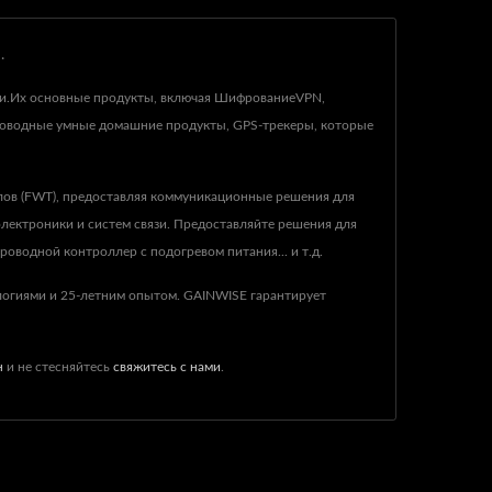
.
кции.Их основные продукты, включая ШифрованиеVPN,
роводные умные домашние продукты, GPS-трекеры, которые
лов (FWT), предоставляя коммуникационные решения для
лектроники и систем связи. Предоставляйте решения для
оводной контроллер с подогревом питания... и т.д.
огиями и 25-летним опытом. GAINWISE гарантирует
н
и не стесняйтесь
свяжитесь с нами
.