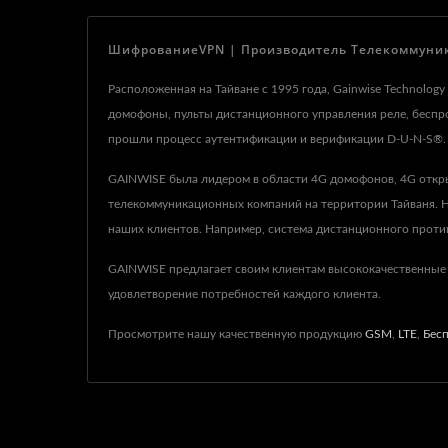
ШифрованиеVPN | Производитель Телекоммуникац
Расположенная на Тайване с 1995 года, Gainwise Technolo
домофоны, пульты дистанционного управления реле, бесп
прошли процесс аутентификации и верификации D-U-N-S®.
GAINWISE была лидером в области 4G домофонов, 4G откр
телекоммуникационных компаний на территории Тайваня. На
наших клиентов. Например, система дистанционного против
GAINWISE предлагает своим клиентам высококачественные
удовлетворение потребностей каждого клиента.
Просмотрите нашу качественную продукцию
GSM
,
LTE
,
Бес