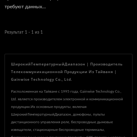
требуют данных...
Результат 1 - 1 из 1
ШирокийТемпературныйДиапазон | Производитель
Телекоммуникационной Продукции Из Тайваня |
Gainwise Technology Co., Ltd.
Расположенная на Тайване с 1995 года, Gainwise Technology Co.,
Ltd. является производителем электронной и коммуникационной
продукции.Их основные продукты, включая
ШирокийТемпературныйДиапазон, домофоны, пульты
дистанционного управления реле, беспроводные дымовые
извещатели, стационарные беспроводные терминалы,