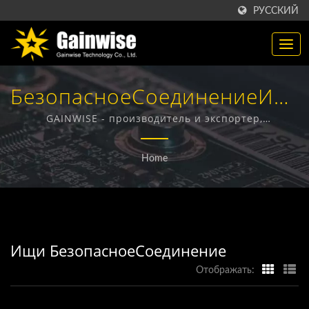
РУССКИЙ
БезопасноеСоединениеИска
| Производитель
GAINWISE - производитель и экспортер,
специализирующийся на разработке и
Телекоммуникационных
производстве фиксированных беспроводных
Home
терминалов, 4G домофонов, 4G открывателей ворот
Продуктов Из Тайваня |
и 4G дымовых извещателей.
Gainwise Technology Co.,
Ltd.
Ищи БезопасноеСоединение
Отображать: