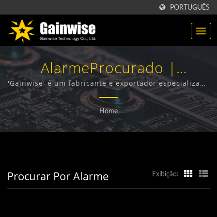
PORTUGUÊS
AlarmeProcurado |
Fabricante De Produtos De
'Gainwise' é um fabricante e exportador especializado
no design, desenvolvimento e fabricação de Terminais
Telecomunicações 'Made In
Sem Fio Fixos, Interfone 4G, Abre-portões 4G e
Home
Detector de Fumaça 4G.
Taiwan' | 'Gainwise
Technology Co., Ltd.'
Procurar Por Alarme
Exibição: