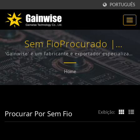
PORTUGUÊS
Sem FioProcurado |
Fabricante De Produtos De
'Gainwise' é um fabricante e exportador especializado
no design, desenvolvimento e fabricação de Terminais
Telecomunicações 'Made In
Sem Fio Fixos, Interfone 4G, Abre-portões 4G e
Home
Detector de Fumaça 4G.
Taiwan' | 'Gainwise
Technology Co., Ltd.'
Procurar Por Sem Fio
Exibição: