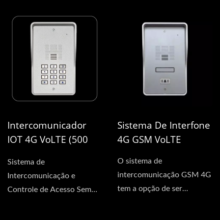
alto-falante, microfone e
4G GSM. Este sistema
botão...
habilitado...
Intercomunicador
Sistema De Interfone
IOT 4G VoLTE (500
4G GSM VoLTE
Residências)
O sistema de
Sistema de
intercomunicação GSM 4G
Intercomunicação e
tem a opção de ser
Controle de Acesso Sem
conectado a um alto-
Fio 4G Habilitado para IoT
falante, microfone...
Integrando...