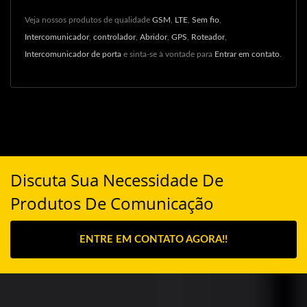
Veja nossos produtos de qualidade
GSM
,
LTE
,
Sem fio
,
Intercomunicador
,
controlador
,
Abridor
,
GPS
,
Roteador
,
Intercomunicador de porta
e sinta-se à vontade para
Entrar em contato
.
Discuta Sua Necessidade De
Produtos De Comunicação
ENTRE EM CONTATO AGORA!!