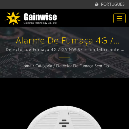
PORTUGUÊS
Alarme De Fumaça 4G /
Fabricante De Produtos Sem
Detector de Fumaça 4G / GAINWISE é um fabricante e
exportador especializado no design, desenvolvimento
Fio 4G / 5G | Gainwise
e fabricação de Terminais Sem Fio Fixos, Interfone 4G,
Home
/
Categoria
/
Detector De Fumaça Sem Fio
Abre-portão 4G e Detector de Fumaça 4G.
Technology Co., Ltd.