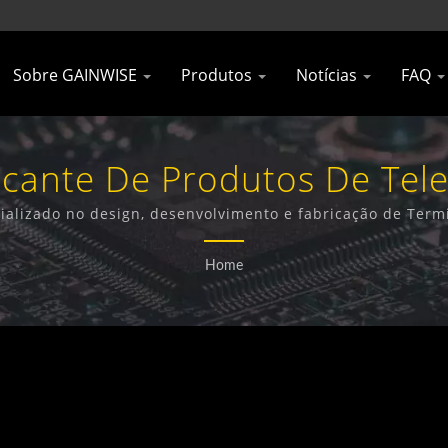
Sobre GAINWISE
Produtos
Notícias
FAQ
icante De Produtos De Tel
n' | 'Gainwise Technology C
ializado no design, desenvolvimento e fabricação de Termi
4G e Detector de Fumaça 4G.
Home