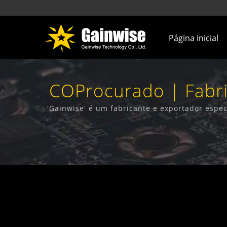
Página inicial
COProcurado | Fabr
In Taiwa
'Gainwise' é um fabricante e exportador espec