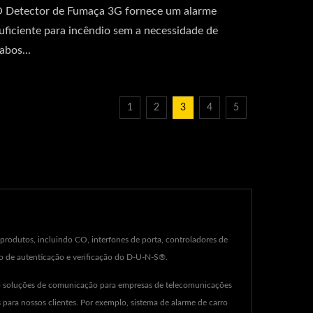
 Detector de Fumaça 3G fornece um alarme
uficiente para incêndio sem a necessidade de
abos...
1
2
3
4
5
produtos, incluindo CO, interfones de porta, controladores de
sso de autenticação e verificação do D-U-N-S®.
do soluções de comunicação para empresas de telecomunicações
ara nossos clientes. Por exemplo, sistema de alarme de carro