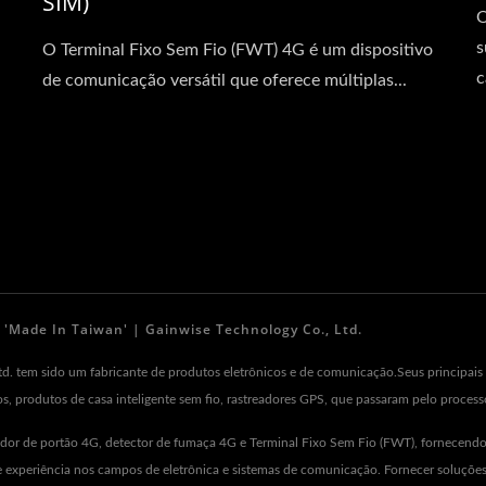
SIM)
O
s
O Terminal Fixo Sem Fio (FWT) 4G é um dispositivo
c
de comunicação versátil que oferece múltiplas...
'Made In Taiwan' | Gainwise Technology Co., Ltd.
d. tem sido um fabricante de produtos eletrônicos e de comunicação.Seus principais 
xos, produtos de casa inteligente sem fio, rastreadores GPS, que passaram pelo proce
idor de portão 4G, detector de fumaça 4G e Terminal Fixo Sem Fio (FWT), fornecen
experiência nos campos de eletrônica e sistemas de comunicação. Fornecer soluções p