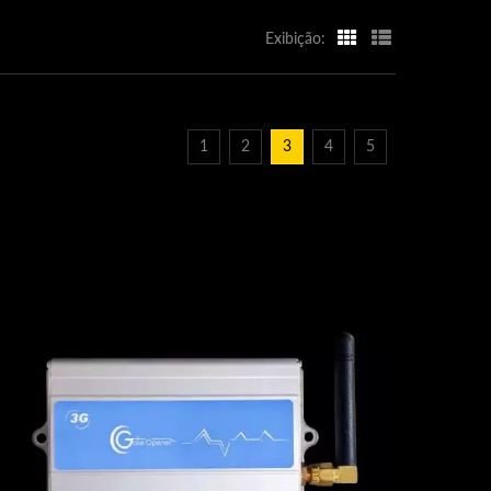
Exibição:
1
2
3
4
5