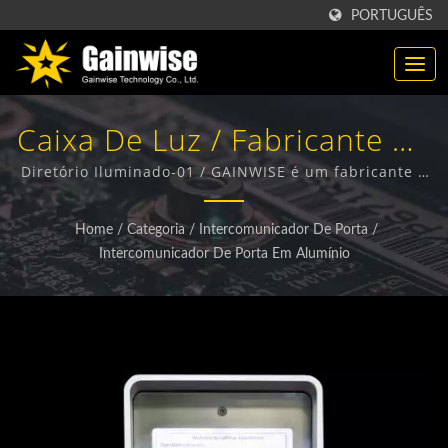
PORTUGUÊS
Caixa De Luz / Fabricante De
Produtos Sem Fio 4G / 5G |
Diretório Iluminado-01 / GAINWISE é um fabricante e
exportador especializado no design, desenvolvimento
Gainwise Technology Co.,
e fabricação de Terminais Sem Fio Fixos, Interfone 4G,
Home
/
Categoria
/
Intercomunicador De Porta
/
Abre-portão 4G e Detector de Fumaça 4G.
Ltd.
Intercomunicador De Porta Em Alumínio