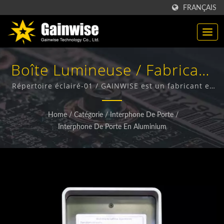
FRANÇAIS
Boîte Lumineuse / Fabricant
De Produits Sans Fil 4G / 5G
Répertoire éclairé-01 / GAINWISE est un fabricant et
exportateur spécialisé dans la conception, le
| Gainwise Technology Co.,
développement et la fabrication de terminaux sans fil
Home
/
Catégorie
/
Interphone De Porte
/
fixes, d'interphones 4G, d'ouvre-portes 4G et de
Ltd.
Interphone De Porte En Aluminium
détecteurs de fumée 4G.