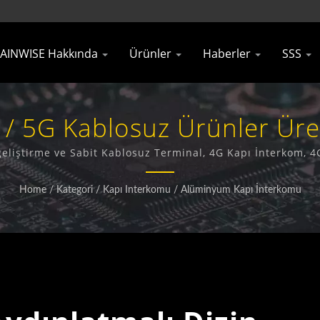
AINWISE Hakkında
Ürünler
Haberler
SSS
G / 5G Kablosuz Ürünler Üret
Technology Co., Ltd.
 geliştirme ve Sabit Kablosuz Terminal, 4G Kapı İnterkom, 
konusunda uzmanlaşmış bir üretici ve ihracatçıdır.
Home
/
Kategori
/
Kapı Interkomu
/
Alüminyum Kapı İnterkomu