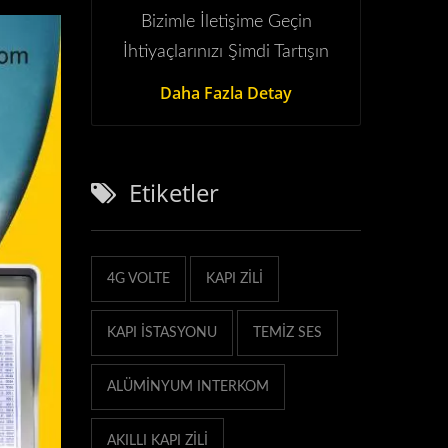
Bizimle İletişime Geçin
İhtiyaçlarınızı Şimdi Tartışın
Daha Fazla Detay
Etiketler
4G VOLTE
KAPI ZILI
KAPI ISTASYONU
TEMIZ SES
ALÜMINYUM INTERKOM
AKILLI KAPI ZILI