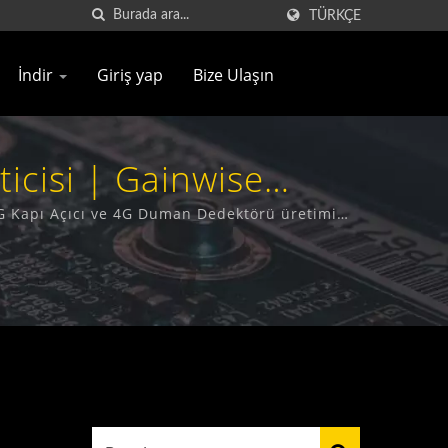
TÜRKÇE
İndir
Giriş yap
Bize Ulaşın
icisi | Gainwise
4G Kapı Açıcı ve 4G Duman Dedektörü üretimi