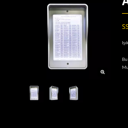
S
Işı
Bu
Mul