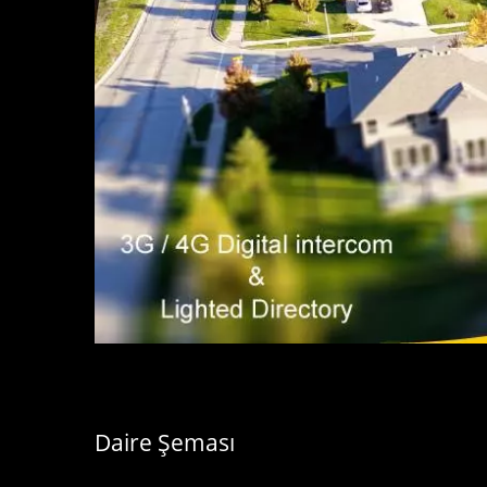
As
Video Interkom
Daire Şeması