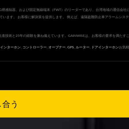
ー、4G煙感知器、および固定無線端末（FWT）のリーダーであり、台湾地域の通信会
ています。 お客様に解決策を提供します。 例えば、遠隔盗難防止車アラームシス
先進技術と25年の経験を兼ね備えています。GAINWISEは、お客様の要求を満た
インターホン
,
コントローラー
,
オープナー
,
GPS
,
ルーター
,
ドアインターホン
お気
し合う