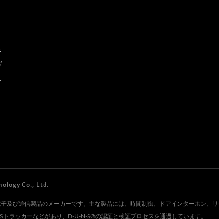
ネ
ド
と
ク
gy Co., Ltd.
 Co., Ltd.は、電子及び通信製品のメーカーです。主な製品には、時間制御、ドアインタ
トラッカーなどがあり、D-U-N-S®の認証と検証プロセスを通過しています。