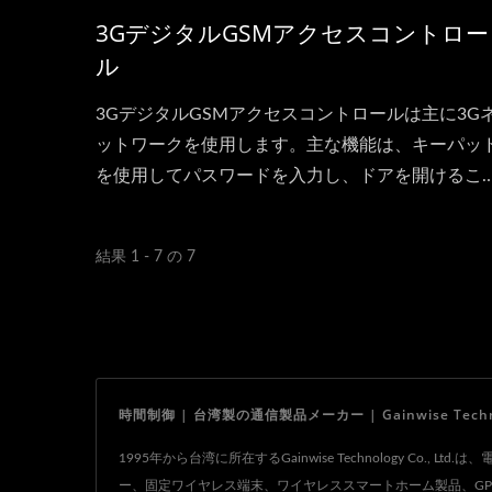
3GデジタルGSMアクセスコントロー
ル
3GデジタルGSMアクセスコントロールは主に3G
ットワークを使用します。主な機能は、キーパッ
を使用してパスワードを入力し、ドアを開けるこ
ができます。異なるパスワードで異なるドアロッ
を開けることができ、合計2つのロックを制御でき
結果 1 - 7 の 7
ます。
時間制御 | 台湾製の通信製品メーカー | Gainwise Technolo
1995年から台湾に所在するGainwise Technology
ー、固定ワイヤレス端末、ワイヤレススマートホーム製品、GPS