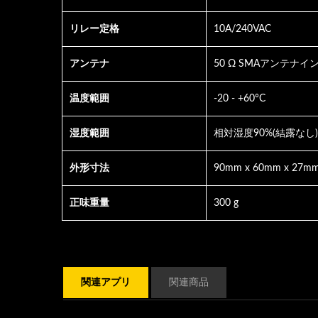
リレー定格
10A/240VAC
アンテナ
50 Ω SMAアンテナ
温度範囲
-20 - +60°C
湿度範囲
相対湿度90%(結露なし)
外形寸法
90mm x 60mm x 27m
正味重量
300 g
関連アプリ
関連商品