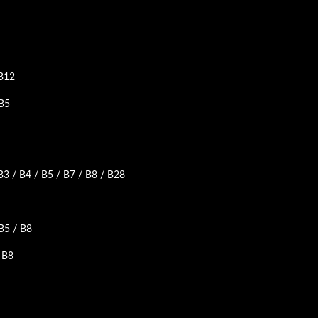
 B12
B5
B3 / B4 / B5 / B7 / B8 / B28
B5 / B8
 B8