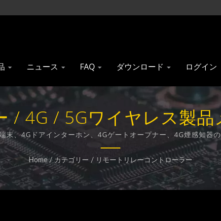
品
ニュース
FAQ
ダウンロード
ログイン
 4G / 5Gワイヤレス製品メー
Technology Co., Ltd.
固定無線端末、4Gドアインターホン、4Gゲートオープナー、4G煙感
です。
Home
/
カテゴリー
/
リモートリレーコントローラー