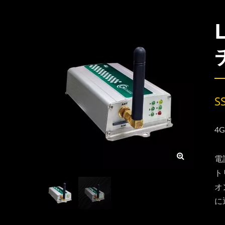
S
4
電
ト
オ
に