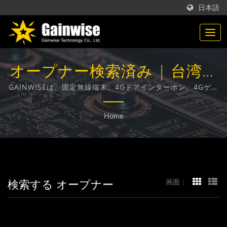
日本語
オープナー検索済み | 台湾製
の通信製品メーカー |
GAINWISEは、固定無線端末、4Gドアインターホン、4Gゲー
トオープナー、4G煙感知器の設計、開発、製造に特化したメ
Gainwise Technology Co.,
ーカーおよび輸出業者です。
Home
Ltd.
検索する オープナー
画面：