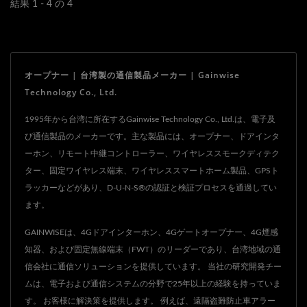
できます。また、SMSを介
し、ドアを開けることがで
結果 1 - 4 の 4
してスイッチデバイスを遠
きます。異なるパスワード
隔操作することもできま
で異なるドアロックを開け
す。指示を送信するために
ることができ、合計2つの
オープナー | 台湾製の通信製品メーカー | Gainwise
SMSを使用することは、
ロックを制御できます。
Technology Co., Ltd.
WIFIを使用するよりも信頼
性が高いです。
1995年から台湾に所在するGainwise Technology Co., Ltd.は、電子及
び通信製品のメーカーです。主な製品には、オープナー、ドアインタ
ーホン、リモート中継コントローラー、ワイヤレススモークディテク
ター、固定ワイヤレス端末、ワイヤレススマートホーム製品、GPSト
ラッカーなどがあり、D-U-N-S®の認証と検証プロセスを通過してい
ます。
GAINWISEは、4Gドアインターホン、4Gゲートオープナー、4G煙感
知器、および固定無線端末（FWT）のリーダーであり、台湾地域の通
信会社に通信ソリューションを提供しています。 当社の研究開発チー
ムは、電子および通信システムの分野で25年以上の経験を持っていま
す。 お客様に解決策を提供します。 例えば、遠隔盗難防止車アラー