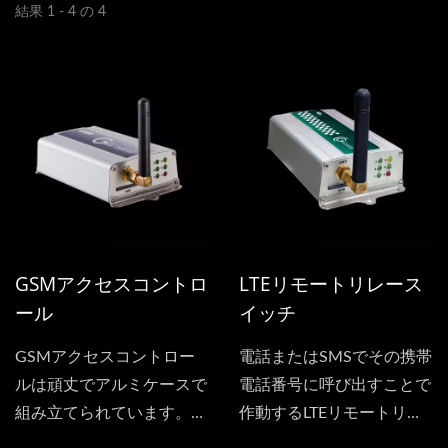
結果 1 - 4 の 4
GSMアクセスコントロ
LTEリモートリレース
ール
イッチ
GSMアクセスコントロー
電話またはSMSでその携帯
ルは頑丈でアルミケースで
電話番号に呼び出すことで
組み立てられています。製
作動するLTEリモートリレ
品は小型で取り付けが簡単
ースイッチ（SS1806）。