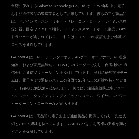
台湾に所在するGainwise Technology Co., Ltd.は、1995年以来、電子
および通信製品の製造業者として活動しています。彼らの主な製品に
は、ドアインターホン、リモートリレーコントローラ、ワイヤレス煙
探知器、固定ワイヤレス端末、ワイヤレススマートホーム製品、GPS
トラッカーが含まれており、これらはD-U-N-S®の認証および検証プ
ロセスを通過しています。
GAINWISEは、4Gドアインターホン、4Gゲートオープナー、4G煙感
知器、および固定無線端末（FWT）のリーダーであり、台湾地域の通
信会社に通信ソリューションを提供しています。 当社の研究開発チー
ムは、電子および通信システムの分野で25年以上の経験を持っていま
す。 お客様に解決策を提供します。 例えば、遠隔盗難防止車アラー
ムシステム、タッチディミングスイッチシステム、ワイヤレスパワー
ヒーターコントローラーなどがあります。
GAINWISEは、高品質な電子および通信製品を提供しており、先進技
術と25年の経験を持っています。GAINWISEは、お客様の要求を満た
すことを保証しています。