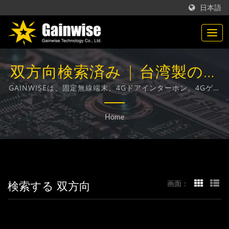
日本語
双方向検索済み | 台湾製の通
信製品メーカー | Gainwise
GAINWISEは、固定無線端末、4Gドアインターホン、4Gゲー
トオープナー、4G煙感知器の設計、開発、製造に特化したメ
Technology Co., Ltd.
ーカーおよび輸出業者です。
Home
検索する 双方向
画面：