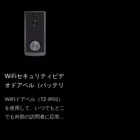
アクセス制御用の通信シス
HD...
テムです。高品質のステン
レススチールで作られてお
り、厳しい環境条件に耐え
るため、耐久性と信頼性が
確保されています。 高度
な4G接続性により、イン
ターコムは訪問者と居住者
WiFiセキュリティビデ
の間でシームレスかつリア
オドアベル（バッテリ
ルタイムなコミュニケーシ
ー）
ョンを提供し、効率的なア
WIFIドアベル（TZ-IP02）
クセス管理を可能にしま
を使用して、いつでもどこ
す。双方向オーディオ機能
でも外部の訪問者に応答で
により、明瞭で鮮明な会話
きます。部屋やキッチンに
が実現され、アクセス制御
いるとき、または世界の反
の効果を高めます。