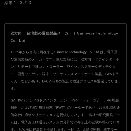
対側にいるときでも、家で
結果 1 - 3 の 3
ビデオを見て、いつでも会
話ができます。
双方向 | 台湾製の通信製品メーカー | Gainwise Technology
Co., Ltd.
1995年から台湾に所在するGainwise Technology Co., Ltd.は、電子及
び通信製品のメーカーです。主な製品には、双方向、ドアインターホ
ン、リモート中継コントローラー、ワイヤレススモークディテクタ
ー、固定ワイヤレス端末、ワイヤレススマートホーム製品、GPSトラ
ッカーなどがあり、D-U-N-S®の認証と検証プロセスを通過していま
す。
GAINWISEは、4Gドアインターホン、4Gゲートオープナー、4G煙感
知器、および固定無線端末（FWT）のリーダーであり、台湾地域の通
信会社に通信ソリューションを提供しています。 当社の研究開発チー
ムは、電子および通信システムの分野で25年以上の経験を持っていま
す。 お客様に解決策を提供します。 例えば、遠隔盗難防止車アラー